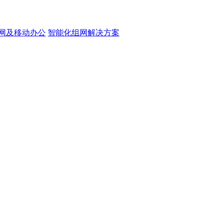
网及移动办公
智能化组网解决方案