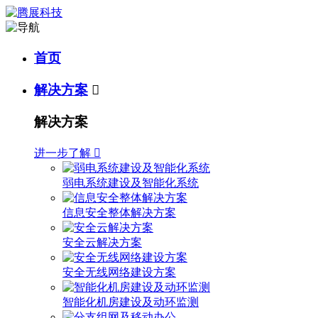
首页
解决方案

解决方案
进一步了解

弱电系统建设及智能化系统
信息安全整体解决方案
安全云解决方案
安全无线网络建设方案
智能化机房建设及动环监测