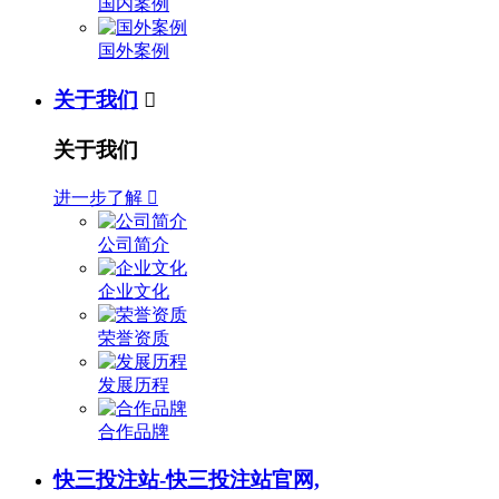
国内案例
国外案例
关于我们

关于我们
进一步了解

公司简介
企业文化
荣誉资质
发展历程
合作品牌
快三投注站-快三投注站官网,