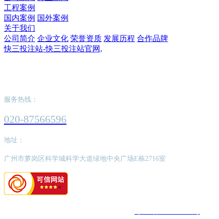
工程案例
国内案例
国外案例
关于我们
公司简介
企业文化
荣誉资质
发展历程
合作品牌
快三投注站-快三投注站官网,
快三投注站-快三投注站官网,
服务热线：
020-87566596
地址：
广州市萝岗区科学城科学大道绿地中央广场E栋2716室
版权所有：快三投注站-快三投注站官网,
粤ICP备2022062526号