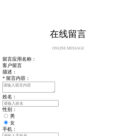
在线留言
ONLINE MESSAGE
留言应用名称：
客户留言
描述：
*
留言内容：
姓名：
性别：
男
女
手机：