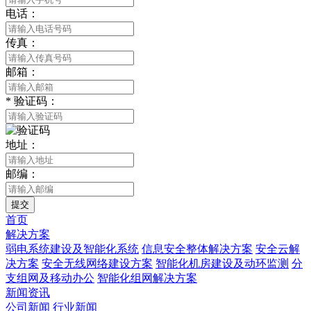
电话：
传真：
邮箱：
*
验证码：
地址：
邮编：
提交
首页
解决方案
弱电系统建设及智能化系统
信息安全整体解决方案
安全云解
决方案
安全无线网络建设方案
智能化机房建设及动环监测
分
支组网及移动办公
智能化组网解决方案
新闻资讯
公司新闻
行业新闻